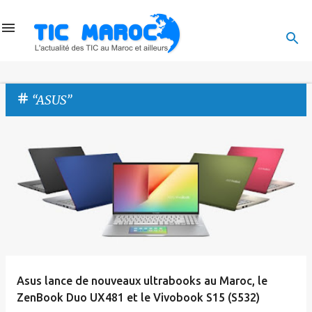
Accéder au contenu principal
ASUS
A
r
t
i
c
l
e
Asus lance de nouveaux ultrabooks au Maroc, le
s
ZenBook Duo UX481 et le Vivobook S15 (S532)