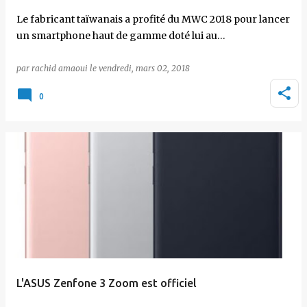
roc Telecom (IAM) - Recharge x22 +
Le fabricant taïwanais a profité du MWC 2018 pour lancer
un smartphone haut de gamme doté lui au…
ents Jawal, jusqu'au 11 mai 2025, et
echarge de 30 Dh ou plus, Maroc
par
rachid amaoui
le
vendredi, mars 02, 2018
 fera bénéficier de la recharge x22.
0
oc Telecom offre, suite à n'importe
rge, un volume d'internet variant
tant de ladite recharge. A noter que
alidité du volume d'internet est de 7
ue celle du solde offert en Dh est de 3
L'ASUS Zenfone 3 Zoom est officiel