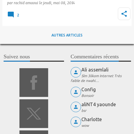
par
rachid amaoui
le
jeudi, mai 08, 2014
2
AUTRES ARTICLES
Suivez nous
Commentaires récents
Ali assemlali
Slm 3likom Internet Très
faible de nwahi…
Config
Bonsoir
aliNT4 yaounde
bsr
Charlotte
wow