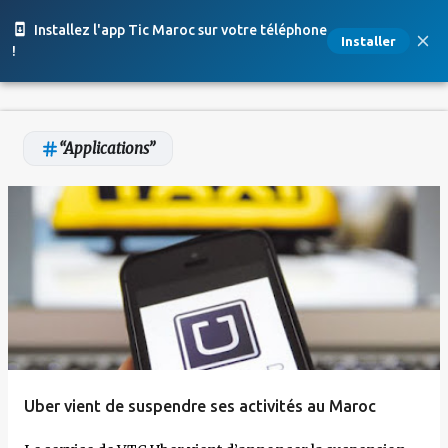
Accéder au contenu principal
Installez l'app Tic Maroc sur votre téléphone
Installer
!
Applications
A
r
t
i
c
l
e
Uber vient de suspendre ses activités au Maroc
s